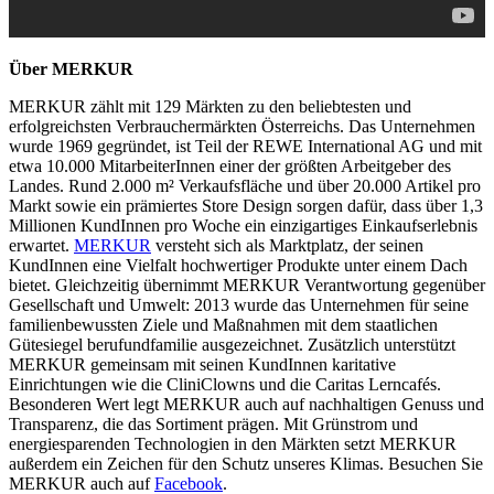
Über MERKUR
MERKUR zählt mit 129 Märkten zu den beliebtesten und
erfolgreichsten Verbrauchermärkten Österreichs. Das Unternehmen
wurde 1969 gegründet, ist Teil der REWE International AG und mit
etwa 10.000 MitarbeiterInnen einer der größten Arbeitgeber des
Landes. Rund 2.000 m² Verkaufsfläche und über 20.000 Artikel pro
Markt sowie ein prämiertes Store Design sorgen dafür, dass über 1,3
Millionen KundInnen pro Woche ein einzigartiges Einkaufserlebnis
erwartet.
MERKUR
versteht sich als Marktplatz, der seinen
KundInnen eine Vielfalt hochwertiger Produkte unter einem Dach
bietet. Gleichzeitig übernimmt MERKUR Verantwortung gegenüber
Gesellschaft und Umwelt: 2013 wurde das Unternehmen für seine
familienbewussten Ziele und Maßnahmen mit dem staatlichen
Gütesiegel berufundfamilie ausgezeichnet. Zusätzlich unterstützt
MERKUR gemeinsam mit seinen KundInnen karitative
Einrichtungen wie die CliniClowns und die Caritas Lerncafés.
Besonderen Wert legt MERKUR auch auf nachhaltigen Genuss und
Transparenz, die das Sortiment prägen. Mit Grünstrom und
energiesparenden Technologien in den Märkten setzt MERKUR
außerdem ein Zeichen für den Schutz unseres Klimas. Besuchen Sie
MERKUR auch auf
Facebook
.