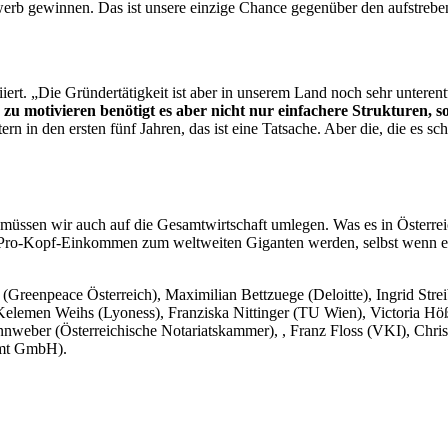
ewerb gewinnen. Das ist unsere einzige Chance gegenüber den aufstreb
ert. „Die Gründertätigkeit ist aber in unserem Land noch sehr untere
 motivieren benötigt es aber nicht nur einfachere Strukturen, s
 in den ersten fünf Jahren, das ist eine Tatsache. Aber die, die es sch
s müssen wir auch auf die Gesamtwirtschaft umlegen. Was es in Österrei
Pro-Kopf-Einkommen zum weltweiten Giganten werden, selbst wenn es
 (Greenpeace Österreich), Maximilian Bettzuege (Deloitte), Ingrid Str
a Kelemen Weihs (Lyoness), Franziska Nittinger (TU Wien), Victoria H
nnweber (Österreichische Notariatskammer), , Franz Floss (VKI), Chris
amt GmbH).