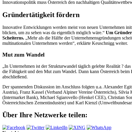
Innovationspolitik muss Österreich den nachhaltigen Qualitätswettb
Gründertätigkeit fördern
Innovative Entwicklungen werden meist von neuen Unternehmen initii
blicken, um zu sehen was da eigentlich möglich wäre.“
Um Gründer zu
Scheiterns.
„Mehr als die Hälfte der Unternehmensgründungen scheitern
multinationalen Unternehmen werden“, erklärte Keuschnigg weiter.
Mut zum Wandel
„In Unternehmen ist der Strukturwandel täglich gelebte Realität ? da
die Fähigkeit und den Mut zum Wandel. Dann kann Österreich beim 
abschließend.
Der spannenden Diskussion im Anschluss folgten u.a. Alexander Egit
Austria), Franz Kassel (Verband Alpiner Vereine Österreichs), Silvi
(Intermarket Bank), Michael Sgiarovello (Henkel CEE), Christian So
Österreichischen Zementindustrie) und Karl Kienzl (Umweltbundes
Über Ihre Netzwerke teilen: