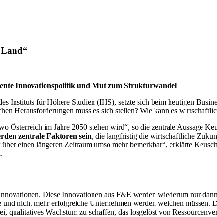
s Land“
uente Innovationspolitik und Mut zum Strukturwandel
des Instituts für Höhere Studien (IHS), setzte sich beim heutigen Bus
hen Herausforderungen muss es sich stellen? Wie kann es wirtschaftlic
o Österreich im Jahre 2050 stehen wird“, so die zentrale Aussage Keus
erden zentrale Faktoren sein
, die langfristig die wirtschaftliche Zu
 über einen längeren Zeitraum umso mehr bemerkbar“, erklärte Keusch
.
 Innovationen. Diese Innovationen aus F&E werden wiederum nur dann 
e und nicht mehr erfolgreiche Unternehmen werden weichen müssen. Daf
bei, qualitatives Wachstum zu schaffen, das losgelöst von Ressourcenv