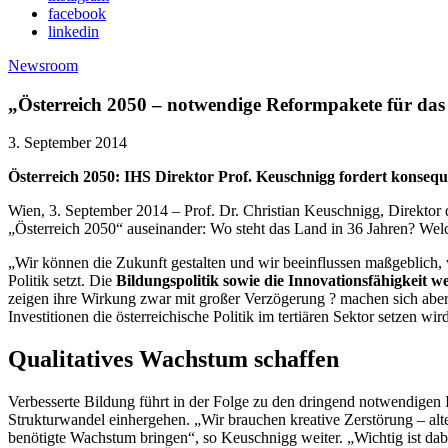
facebook
linkedin
Newsroom
„Österreich 2050 – notwendige Reformpakete für da
3. September 2014
Österreich 2050: IHS Direktor Prof. Keuschnigg fordert konseq
Wien, 3. September 2014 – Prof. Dr. Christian Keuschnigg, Direktor 
„Österreich 2050“ auseinander: Wo steht das Land in 36 Jahren? Welc
„Wir können die Zukunft gestalten und wir beeinflussen maßgeblich, w
Politik setzt. Die
Bildungspolitik sowie die Innovationsfähigkeit w
zeigen ihre Wirkung zwar mit großer Verzögerung ? machen sich aber
Investitionen die österreichische Politik im tertiären Sektor setzen wird
Qualitatives Wachstum schaffen
Verbesserte Bildung führt in der Folge zu den dringend notwendigen
Strukturwandel einhergehen. „Wir brauchen kreative Zerstörung – alt
benötigte Wachstum bringen“, so Keuschnigg weiter. „Wichtig ist da