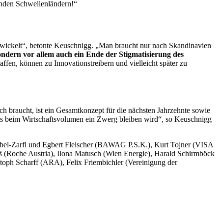
enden Schwellenländern!“
ntwickelt“, betonte Keuschnigg. „Man braucht nur nach Skandinavien
ondern vor allem auch ein Ende der Stigmatisierung des
affen, können zu Innovationstreibern und vielleicht später zu
ch braucht, ist ein Gesamtkonzept für die nächsten Jahrzehnte sowie
 beim Wirtschaftsvolumen ein Zwerg bleiben wird“, so Keuschnigg
eibel-Zarfl und Egbert Fleischer (BAWAG P.S.K.), Kurt Tojner (VISA
öß (Roche Austria), Ilona Matusch (Wien Energie), Harald Schirmböck
toph Scharff (ARA), Felix Friembichler (Vereinigung der