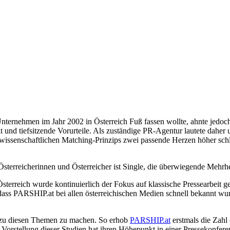
Unternehmen im Jahr 2002 in Österreich Fuß fassen wollte, ahnte jedoc
und tiefsitzende Vorurteile. Als zuständige PR-Agentur lautete daher 
s wissenschaftlichen Matching-Prinzips zwei passende Herzen höher schl
 Österreicherinnen und Österreicher ist Single, die überwiegende Mehrhei
reich wurde kontinuierlich der Fokus auf klassische Pressearbeit gel
, dass PARSHIP.at bei allen österreichischen Medien schnell bekannt wu
n zu diesen Themen zu machen. So erhob
PARSHIP.at
erstmals die Zahl 
 Vorstellung dieser Studien hat ihren Höhepunkt in einer Pressekonfer