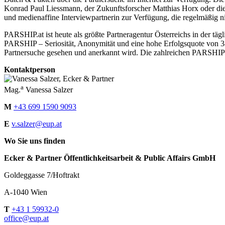
Konrad Paul Liessmann, der Zukunftsforscher Matthias Horx oder die
und medienaffine Interviewpartnerin zur Verfügung, die regelmäßig n
PARSHIP.at ist heute als größte Partneragentur Österreichs in der t
PARSHIP – Seriosität, Anonymität und eine hohe Erfolgsquote von 3
Partnersuche gesehen und anerkannt wird. Die zahlreichen PARSHIP-Paa
Kontaktperson
a
Mag.
Vanessa Salzer
M
+43 699 1590 9093
E
v.salzer@eup.at
Wo Sie uns finden
Ecker & Partner Öffentlichkeitsarbeit & Public Affairs GmbH
Goldeggasse 7/Hoftrakt
A-1040 Wien
T
+43 1 59932-0
office@eup.at