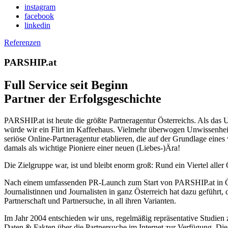
instagram
facebook
linkedin
Referenzen
PARSHIP.at
Full Service seit Beginn
Partner der Erfolgsgeschichte
PARSHIP.at ist heute die größte Partneragentur Österreichs. Als das 
würde wir ein Flirt im Kaffeehaus. Vielmehr überwogen Unwissenheit 
seriöse Online-Partneragentur etablieren, die auf der Grundlage eine
damals als wichtige Pioniere einer neuen (Liebes-)Ära!
Die Zielgruppe war, ist und bleibt enorm groß: Rund ein Viertel aller
Nach einem umfassenden PR-Launch zum Start von PARSHIP.at in Öster
Journalistinnen und Journalisten in ganz Österreich hat dazu geführt
Partnerschaft und Partnersuche, in all ihren Varianten.
Im Jahr 2004 entschieden wir uns, regelmäßig repräsentative Studie
Daten & Fakten über die Partnersuche im Internet zur Verfügung. Die