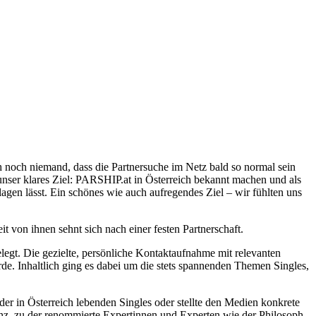
h noch niemand, dass die Partnersuche im Netz bald so normal sein
unser klares Ziel: PARSHIP.at in Österreich bekannt machen und als
agen lässt. Ein schönes wie auch aufregendes Ziel – wir fühlten uns
t von ihnen sehnt sich nach einer festen Partnerschaft.
egt. Die gezielte, persönliche Kontaktaufnahme mit relevanten
rde. Inhaltlich ging es dabei um die stets spannenden Themen Singles,
der in Österreich lebenden Singles oder stellte den Medien konkrete
enz, zu der renommierte Expertinnen und Experten wie der Philosoph